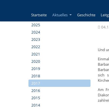
Direkt zur Hauptnavigation springen
Direkt zum Inhalt springen
Jump to sub navigation
Home
Aktuelles
2017
Startseite
Aktuelles
Geschichte
Leit
Adve
2026
2025
04.1
2024
2023
2022
Und un
2021
Einmal
2020
Barbar
2019
Barbar
sich 
2018
Kirch
2017
Am Fr
2016
Diakon
2015
zahlre
2014