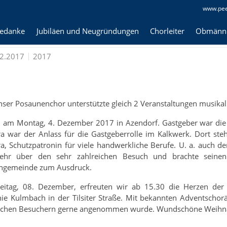
www.pee
gedanke
Jubiläen und Neugründungen
Chorleiter
Obmänn
nt, Advent ein Lichtlein brennt......
2.2017
2017
ser Posaunenchor unterstützte gleich 2 Veranstaltungen musika
 am Montag, 4. Dezember 2017 in Azendorf. Gastgeber war die 
a war der Anlass für die Gastgeberrolle im Kalkwerk. Dort steht
a, Schutzpatronin für viele handwerkliche Berufe. U. a. auch d
sehr über den sehr zahlreichen Besuch und brachte seine
engemeinde zum Ausdruck.
eitag, 08. Dezember, erfreuten wir ab 15.30 die Herzen der
ie Kulmbach in der Tilsiter Straße. Mit bekannten Adventschor
ichen Besuchern gerne angenommen wurde. Wundschöne Weihnach