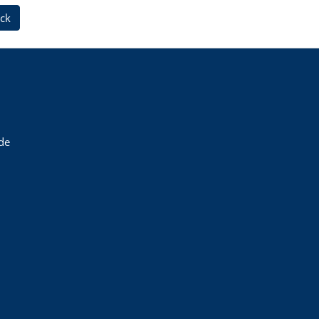
ck
de