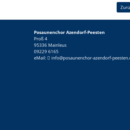
Zurü
Posaunenchor Azendorf-Peesten
Proß 4
95336 Mainleus
09229 6165
eMail:
info@posaunenchor-azendorf-peesten.