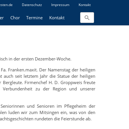
sten.de
Datenschutz
Impressum
Kontakt
er
Chor
Termine
Kontakt
lisch in der ersten Dezember-Woche.
Fa. Franken.maxit. Der Namenstag der heiligen
 auch seit letztem Jahr die Statue der heiligen
er Bergleute. Firmenchef H. D. Groppweis freute
n Verbundenheit zu der Region und unserer
 Seniorinnen und Senioren im Pflegeheim der
älen luden wir zum Mitsingen ein, was von den
tsgeschichten rundeten die Feierstunde ab.