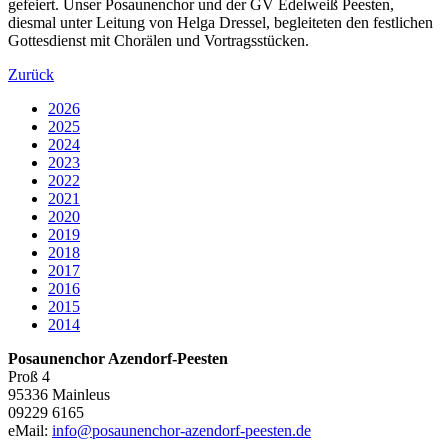
gefeiert. Unser Posaunenchor und der GV Edelweiß Peesten,
diesmal unter Leitung von Helga Dressel, begleiteten den festlichen
Gottesdienst mit Chorälen und Vortragsstücken.
Zurück
2026
2025
2024
2023
2022
2021
2020
2019
2018
2017
2016
2015
2014
Posaunenchor Azendorf-Peesten
Proß 4
95336 Mainleus
09229 6165
eMail:
info@posaunenchor-azendorf-peesten.de