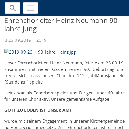
Direkt zur Hauptnavigation springen
Direkt zum Inhalt springen
Jump to sub navigation
Home
Aktuelles
2019
Ehrenchorleiter Heinz Neumann 90
Jahre jung
23.09.2019
2019
Unser Ehrenchorleiter, Heinz Neumann, feierte am 23.09.19,
zusammen mit vielen Gästen seinen 90. Geburtstag und
freute sich, dass unser Chor im 115. Jubiläumsjahr ein
"Ständchen" spielte.
Heinz war als Tenorhornspieler und Dirigent über 60 Jahre
für unseren Chor aktiv. Unsere gemeinsame Aufgabe
GOTT ZU LOBEN IST UNSER AMT
wurde mit seinem Engagement in unserer Kirchengemeinde
hervorragend umgesetzt. Als Ehrenchorleiter ist er noch