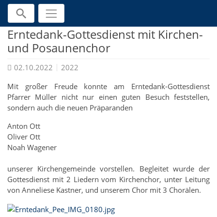
Direkt zur Hauptnavigation springen
Direkt zum Inhalt springen
Jump to sub navigation
Home
Aktuelles
2022
Erntedank-Gottesdienst mit Kirchen-
und Posaunenchor
02.10.2022
2022
Mit großer Freude konnte am Erntedank-Gottesdienst
Pfarrer Müller nicht nur einen guten Besuch feststellen,
sondern auch die neuen Präparanden
Anton Ott
Oliver Ott
Noah Wagener
unserer Kirchengemeinde vorstellen. Begleitet wurde der
Gottesdienst mit 2 Liedern vom Kirchenchor, unter Leitung
von Anneliese Kastner, und unserem Chor mit 3 Chorälen.