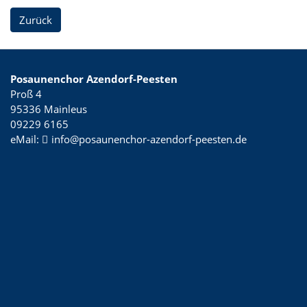
Zurück
Posaunenchor Azendorf-Peesten
Proß 4
95336 Mainleus
09229 6165
eMail:
info@posaunenchor-azendorf-peesten.de